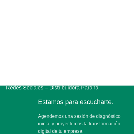
Social Media
Redes Sociales – Doré Delicias
Social Media
Redes Sociales – Catalogo – Mundo Insumos
Social Media
Redes Sociales – Distribuidora Paraná
Estamos para escucharte.
Agendemos una sesión de diagnóstico
inicial y proyectemos la transformación
digital de tu empresa.