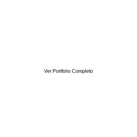
Identidad
Clareando – Campaña Viene Clareando
Ver Portfolio Completo