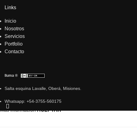
Links
Inicio
Nosotros
Servicios
Portfolio
Contacto
Iluma ®
Salta esquina Lavalle, Oberá, Misiones.
Whatsapp: +54-3755-560175
Usamos Cookies para mejorar tu experiencia de navegación.
Más información
ACEPTAR
INICIO
NOSOTROS
SERVICIOS
PORTFOLIO
CONTACTO