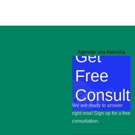
Get
Agendar una Asesoría
Free
Consulta
We are ready to answer
right now! Sign up for a free
consultation.