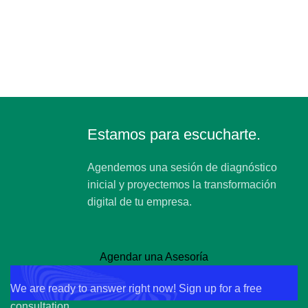
Estamos para escucharte.
Agendemos una sesión de diagnóstico
inicial y proyectemos la transformación
digital de tu empresa.
Get Free Consultation!
Agendar una Asesoría
We are ready to answer right now! Sign up for a free
consultation.