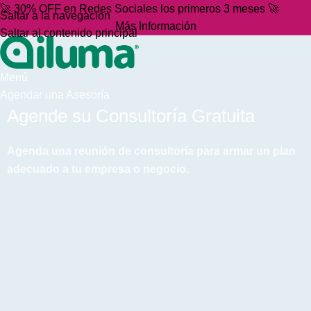
🚀 30% OFF en Redes Sociales los primeros 3 meses 🚀
Saltar a la navegación
Más Información
Saltar al contenido principal
Menú
Agendar una Asesoría
Agende su Consultoría Gratuita
Agenda una reunión de consultoría para armar un plan
adecuado a tu empresa o negocio.