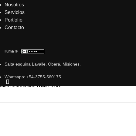
Nosotros
Servicios
Portfolio
Contacto
Iluma ®
Salta esquina Lavalle, Oberá, Misiones.
Whatsapp: +54-3755-560175
Usamos Cookies para mejorar tu experiencia de navegación.
Más información
ACEPTAR
INICIO
NOSOTROS
SERVICIOS
PORTFOLIO
CONTACTO
Agendar una Asesoría
Haga una consulta